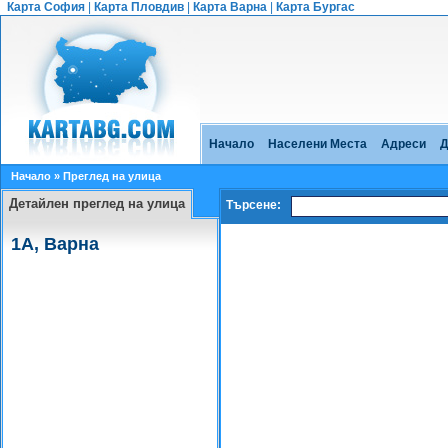
Карта София
|
Карта Пловдив
|
Карта Варна
|
Карта Бургас
Начало
Населени Места
Адреси
Д
Начало
» Преглед на улица
Детайлен преглед на улица
Търсене:
1A, Варна