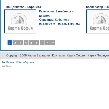
ТПК Единство - Кафенета
Кооператор ЕОО
Категория:
Заведения
»
Кафене
Описание:
Кафенета
виж повече
виж на каратата
1
2
3
4
5
6
7
>
>>
Copyright 2009 Карта България |
Контакти
|
Карта София
|
Карта Пловдив
1A, Варна - © KartaBg.com
0.03718