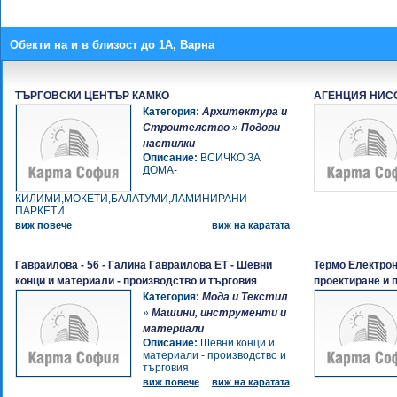
Обекти на и в близост до 1A, Варна
ТЪРГОВСКИ ЦЕНТЪР КАМКО
АГЕНЦИЯ НИС
Категория:
Архитектура и
Строителство
»
Подови
настилки
Описание:
ВСИЧКО ЗА
ДОМА-
КИЛИМИ,МОКЕТИ,БАЛАТУМИ,ЛАМИНИРАНИ
ПАРКЕТИ
виж повече
виж на каратата
Гавраилова - 56 - Галина Гавраилова ЕТ - Шевни
Термо Електрон
конци и материали - производство и търговия
проектиране и 
Категория:
Мода и Текстил
»
Машини, инструменти и
материали
Описание:
Шевни конци и
материали - производство и
търговия
виж повече
виж на каратата