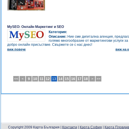
MySEO: Онлайн Маркетинг и SEO
Категория:
Описание:
Ние сме дигитална агенция, предла
голямо многообразие от маркетингови услуги за
добро онлайн присъствие. Свържете се с нас днес!
виж повече
виж на к
<<
<
9
10
11
12
13
14
15
16
17
18
>
>>
Copyright 2009 Карта България |
Контакти
|
Карта София
|
Карта Пловди