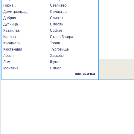
Горна...
Севлиево
Димитровград
Силистра
Добрич
Сливен
Дупница
Смолян
Казанлък
София
Карлово
Стара Загора
Кърджали
Троян
Кюстендил
Търговище
Ловеч
Хасково
Лом
Шумен
Монтана
Ямбол
виж всички