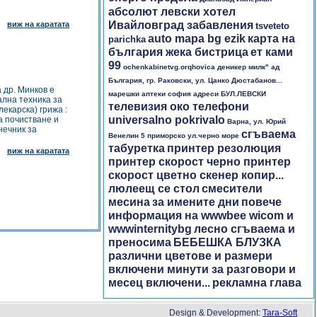
абсолют левски хотел
Ивайловград забавления
виж на каратата
tsveteto
auto mapa bg ezik
карта на
parichka
българия жека бистрица
ет ками
99
ochenkabinetvg.orqhovica
деникер милк" ад
България, гр. Раковски, ул. Цанко Дюстабанов...
 др. Минков е
марешки аптеки софия адреси БУЛ.ЛЕВСКИ
ална техника за
телевизия око телефони
екарска) грижа :
universalno pokrivalo
а почистване и
Варна, ул. Юрий
нечник за
сгъваема
Венелин 5
приморско ул.черно море
табуретка
принтер резолюция
виж на каратата
принтер скорост черно принтер
скорост цветно скенер копир...
люлеещ се стол
смесители
месина
за имените дни
повече
информация на wwwbee wicom и
wwwinternitybg
лесно сгъваема и
преносима
БЕБЕШКА БЛУЗКА
различни цветове и размери
включени минути за разговори и
месец включени...
рекламна глава
Design & Development:
Tara-Soft