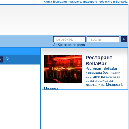
Карта България - улиците, градовете, обектите в Bulgaria.
Забравена парола
Ресторант
BellaBar
Ресторант BellaBar
извършва безплатни
доставки на храна за
дома и офиса за
кварталите: Младост І,
Младост...
виж повече