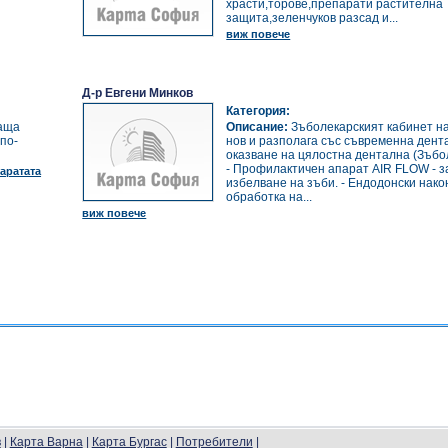
храсти,торове,препарати растителна
защита,зеленчуков разсад и...
виж повече
Д-р Евгени Минков
Категория:
гаща
Описание:
Зъболекарският кабинет на
 по-
нов и разполага със съвременна дент
оказване на цялостна дентална (Зъбол
- Профилактичен апарат AIR FLOW - з
аратата
избелване на зъби. - Ендодонски нако
обработка на...
виж повече
в
|
Карта Варна
|
Карта Бургас
|
Потребители
|