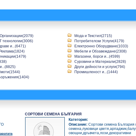
Организации(2079)
Мода и Текстил(2715)
T технологии(3006)
Потребителски Услуги(4179)
раве и...(6471)
Електронно Оборудване(1033)
Реклама(1824)
Мебели и Обзавеждане(2308)
уникации(1479)
Магазини, борси и...(4599)
838)
Суровини и Материали(2828)
...(8825)
Други дейности и услуги(794)
моти(1544)
Промишленост и...(1444)
оръжения(1404)
СОРТОВИ СЕМЕНА БЪЛГАРИЯ
Категория:
ГО
Описание:
Сортови семена България 
семена,луковици цветя,арпаджик,балу
овощни,дръвчета,лози,декоративни
аратата