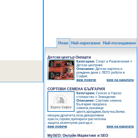
Нови
Най-харесвани
Най-посещавани
Детски център Онпарти
Категория:
Спорт и Развлечения
»
Детски центрове
Описание:
Детски партита и
рождени дени с ЛЕГО роботи в
София.
виж повече
виж на каратата
СОРТОВИ СЕМЕНА БЪЛГАРИЯ
Категория:
Селско и Горско
стопанство
»
Земеделие
Описание:
Сортови семена
България предлага:
семена,луковици
цветя,арпаджик,балучка,билки,
овощни,дръвчета,лози,декоративни
храсти,торове,препарати растителна
защита,зеленчуков разсад и...
виж повече
виж на каратата
MySEO: Онлайн Маркетинг и SEO