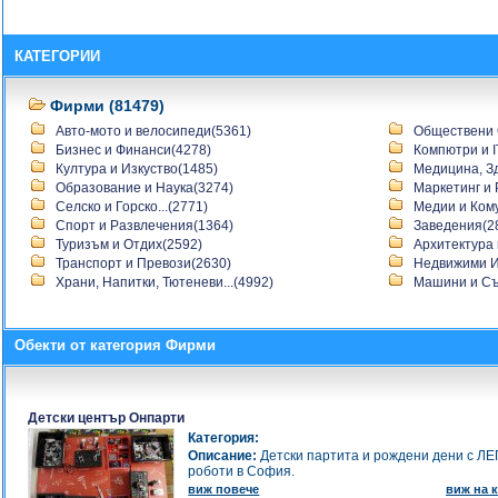
КАТЕГОРИИ
Фирми (81479)
Авто-мото и велосипеди(5361)
Обществени 
Бизнес и Финанси(4278)
Компютри и I
Култура и Изкуство(1485)
Медицина, Зд
Образование и Наука(3274)
Маркетинг и 
Селско и Горско...(2771)
Медии и Ком
Спорт и Развлечения(1364)
Заведения(2
Туризъм и Отдих(2592)
Архитектура и
Транспорт и Превози(2630)
Недвижими И
Храни, Напитки, Тютеневи...(4992)
Машини и Съ
Обекти от категория Фирми
Детски център Онпарти
Категория:
Описание:
Детски партита и рождени дени с ЛЕ
роботи в София.
виж повече
виж на к