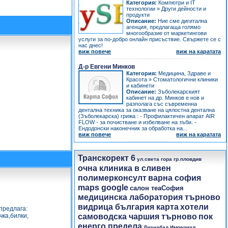
Категория:
Компютри и IT
технологии
»
Други дейности и
продукти
Описание:
Ние сме дигитална
агенция, предлагаща голямо
многообразие от маркетингови
услуги за по-добро онлайн присъствие. Свържете се с
нас днес!
виж повече
виж на каратата
Д-р Евгени Минков
Категория:
Медицина, Здраве и
Красота
»
Стоматологични клиники
и кабинети
Описание:
Зъболекарският
кабинет на др. Минков е нов и
разполага със съвременна
дентална техника за оказване на цялостна дентална
(Зъболекарска) грижа : - Профилактичен апарат AIR
FLOW - за почистване и избелване на зъби. -
Ендодонски наконечник за обработка на...
виж повече
виж на каратата
Транскорект 6
ул.света гора гр.пловдив
очна клиника в сливен
полимерконсулт
варна софия
maps google
салон теаСофия
медицинска лаборатория търново
видрица българия карта
хотели
предлага:
чка,билки,
самоводска чаршия търново
пок
енерго предела
Дианабад Империал