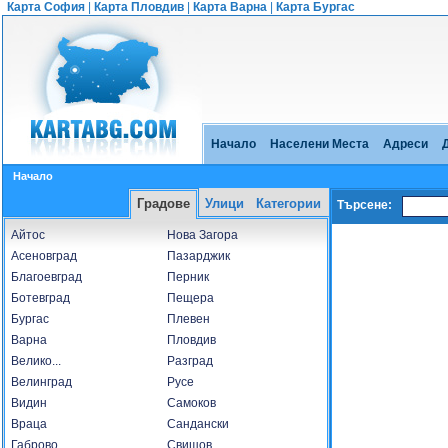
Карта София
|
Карта Пловдив
|
Карта Варна
|
Карта Бургас
Начало
Населени Места
Адреси
Начало
Градове
Улици
Категории
Търсене:
Айтос
Нова Загора
Асеновград
Пазарджик
Благоевград
Перник
Ботевград
Пещера
Бургас
Плевен
Варна
Пловдив
Велико...
Разград
Велинград
Русе
Видин
Самоков
Враца
Сандански
Габрово
Свищов