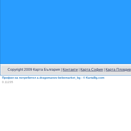
Copyright 2009 Карта България |
Контакти
|
Карта София
|
Карта Пловдив
Профил на потребител a.dragomanov-bebemarket_bg - © KartaBg.com
0.11235