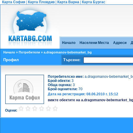
Карта София
|
Карта Пловдив
|
Карта Варна
|
Карта Бургас
Начало
Населени Места
Адреси
Д
Начало
»
Потребители
» a.dragomanov-bebemarket_bg
Профил
Търсене:
Потребителско име:
a.dragomanov-bebemarket_b
Брой обекти:
3
Обща оценка:
3
Брой оценители:
70
Дата на регистрация:
08.06.2010 г. 15:12
вижте обектите на a.dragomanov-bebemarket_b
Оцени: