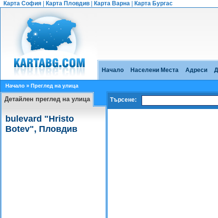
Карта София
|
Карта Пловдив
|
Карта Варна
|
Карта Бургас
Начало
Населени Места
Адреси
Д
Начало
» Преглед на улица
Детайлен преглед на улица
Търсене:
bulevard "Hristo
Botev", Пловдив