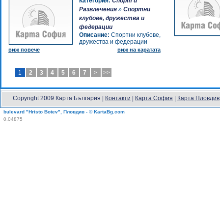
Категория:
Спорт и
Развлечения
»
Спортни
клубове, дружества и
федерации
Описание:
Спортни клубове,
дружества и федерации
виж повече
виж на каратата
1
2
3
4
5
6
7
>
>>
Copyright 2009 Карта България |
Контакти
|
Карта София
|
Карта Пловдив
bulevard "Hristo Botev", Пловдив - © KartaBg.com
0.04875