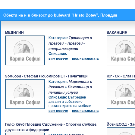
Обекти на и в близост до bulevard "Hristo Botev", Пловдив
МЕДИЛИН
ВАКАНЦИЯ
Категория:
Транспорт и
Превози
»
Превози -
специализирани
Описание:
виж повече
виж на каратата
Зомбори - Стефан Любомиров ЕТ - Печатници
Юг - Ох - Олга 
Категория:
Маркетинг и
Реклама
»
Печатници и
печатни услуги
Описание:
Вътрешен
дизайн и собствено
производство на мебели.
виж повече
виж на каратата
Голф Клуб Пловдив Сдружение - Спортни клубове,
Йоти ЕООД - За
дружества и федерации