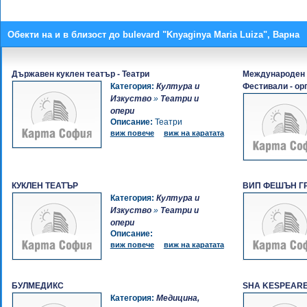
Обекти на и в близост до bulevard "Knyaginya Maria Luiza", Варна
Държавен куклен театър - Театри
Международен 
Категория:
Култура и
Фестивали - ор
Изкуство
»
Театри и
опери
Описание:
Театри
виж повече
виж на каратата
КУКЛЕН ТЕАТЪР
ВИП ФЕШЪН Г
Категория:
Култура и
Изкуство
»
Театри и
опери
Описание:
виж повече
виж на каратата
БУЛМЕДИКС
SHA KESPEARE
Категория:
Медицина,