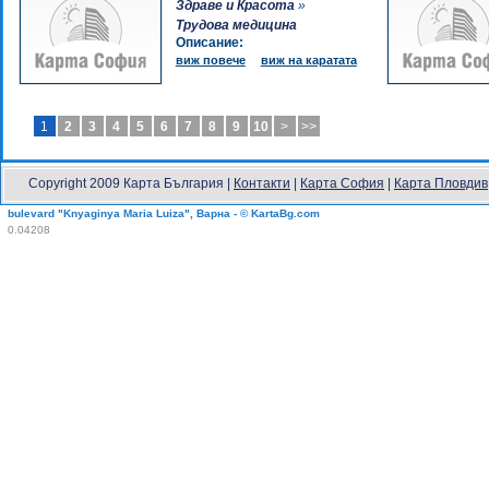
Здраве и Красота
»
Трудова медицина
Описание:
виж повече
виж на каратата
1
2
3
4
5
6
7
8
9
10
>
>>
Copyright 2009 Карта България |
Контакти
|
Карта София
|
Карта Пловдив
bulevard "Knyaginya Maria Luiza", Варна - © KartaBg.com
0.04208