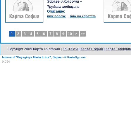
Здраве и Красота
»
Трудова медицина
Описание:
виж повече
виж на каратата
1
2
3
4
5
6
7
8
9
10
>
>>
Copyright 2009 Карта България |
Контакти
|
Карта София
|
Карта Пловдив
bulevard "Knyaginya Maria Luiza", Варна - © KartaBg.com
0.054