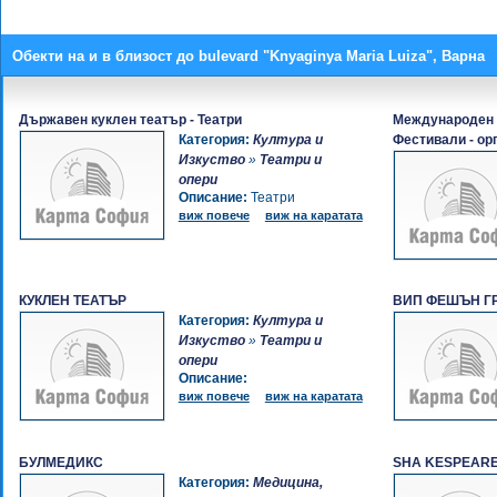
Обекти на и в близост до bulevard "Knyaginya Maria Luiza", Варна
Държавен куклен театър - Театри
Международен 
Категория:
Култура и
Фестивали - ор
Изкуство
»
Театри и
опери
Описание:
Театри
виж повече
виж на каратата
КУКЛЕН ТЕАТЪР
ВИП ФЕШЪН Г
Категория:
Култура и
Изкуство
»
Театри и
опери
Описание:
виж повече
виж на каратата
БУЛМЕДИКС
SHA KESPEARE
Категория:
Медицина,