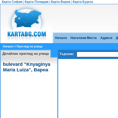
Карта София
|
Карта Пловдив
|
Карта Варна
|
Карта Бургас
Начало
Населени Места
Адреси
Д
Начало
» Преглед на улица
Детайлен преглед на улица
Търсене:
bulevard "Knyaginya
Maria Luiza", Варна