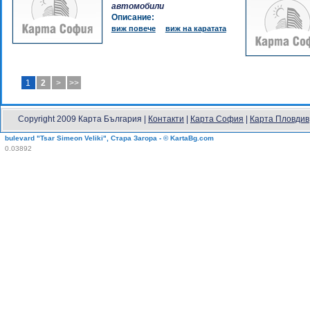
автомобили
Описание:
виж повече
виж на каратата
1
2
>
>>
Copyright 2009 Карта България |
Контакти
|
Карта София
|
Карта Пловдив
bulevard "Tsar Simeon Veliki", Стара Загора - © KartaBg.com
0.03892