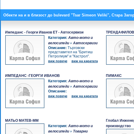
Обекти на и в близост до bulevard "Tsar Simeon Veliki", Стара Заго
Импеданс - Георги Иванов ЕТ - Автосервизи
ТРЕНДАФИЛОВ
Категория:
Авто-мото и
велосипеди
»
Автосервизи
Описание:
Търговски
представител на "Бритиш
Петролиум" и "Кастрол".
виж повече
виж на каратата
ИМПЕДАНС -ГЕОРГИ ИВАНОВ
ПИМАКС
Категория:
Авто-мото и
велосипеди
»
Автосервизи
Описание:
виж повече
виж на каратата
МАТЬО МАТЕВ-ММ
Глобал Инженер
Категория:
Авто-мото и
производство
велосипеди
»
Товарни