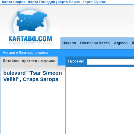
Карта София
|
Карта Пловдив
|
Карта Варна
|
Карта Бургас
Начало
Населени Места
Адреси
Д
Начало
» Преглед на улица
Детайлен преглед на улица
Търсене:
bulevard "Tsar Simeon
Veliki", Стара Загора