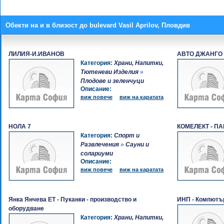
Обекти на и в близост до bulevard Vasil Aprilov, Пловдив
ЛИЛИЯ-И.ИВАНОВ
АВТО ДЖАНГО
Категория:
Храни, Напитки,
Тютеневи Изделия
»
Плодове и зеленчуци
Описание:
виж повече
виж на каратата
НОЛА 7
КОМЕЛЕКТ - П
Категория:
Спорт и
Развлечения
»
Сауни и
солариуми
Описание:
виж повече
виж на каратата
Янка Янчева ЕТ - Пуканки - производство и
ИНП - Компютъ
оборудване
Категория:
Храни, Напитки,