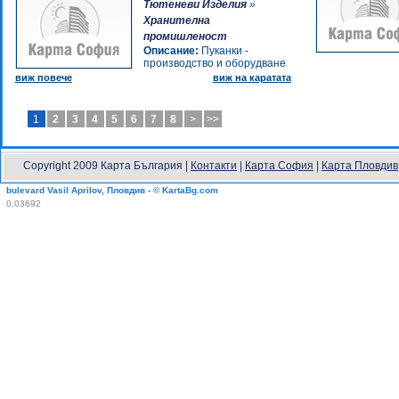
Тютеневи Изделия
»
Хранителна
промишленост
Описание:
Пуканки -
производство и оборудване
виж повече
виж на каратата
1
2
3
4
5
6
7
8
>
>>
Copyright 2009 Карта България |
Контакти
|
Карта София
|
Карта Пловдив
bulevard Vasil Aprilov, Пловдив - © KartaBg.com
0.03692