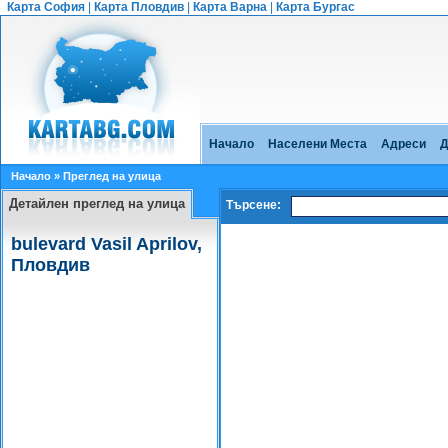
Карта София
|
Карта Пловдив
|
Карта Варна
|
Карта Бургас
Начало
Населени Места
Адреси
Д
Начало
» Преглед на улица
Детайлен преглед на улица
Търсене:
bulevard Vasil Aprilov,
Пловдив