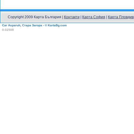
Copyright 2009 Карта България |
Контакти
|
Карта София
|
Карта Пловдив
Car Asparuh, Стара Загора - © KartaBg.com
0.02508