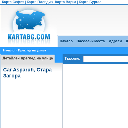
Карта София
|
Карта Пловдив
|
Карта Варна
|
Карта Бургас
Начало
Населени Места
Адреси
Д
Начало
» Преглед на улица
Детайлен преглед на улица
Търсене:
Car Asparuh, Стара
Загора