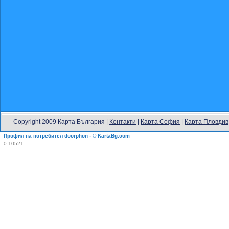
Copyright 2009 Карта България |
Контакти
|
Карта София
|
Карта Пловдив
Профил на потребител doorphon - © KartaBg.com
0.10521