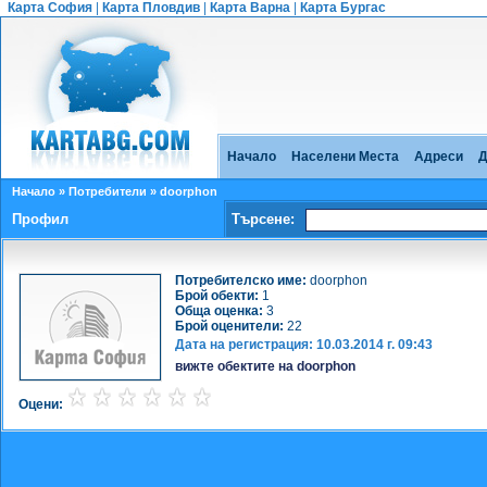
Карта София
|
Карта Пловдив
|
Карта Варна
|
Карта Бургас
Начало
Населени Места
Адреси
Д
Начало
»
Потребители
» doorphon
Профил
Търсене:
Потребителско име:
doorphon
Брой обекти:
1
Обща оценка:
3
Брой оценители:
22
Дата на регистрация:
10.03.2014 г. 09:43
вижте обектите на doorphon
Оцени: