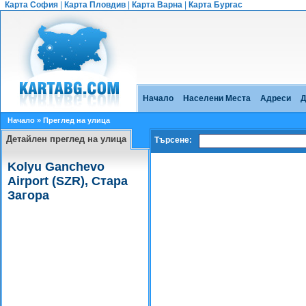
Карта София
|
Карта Пловдив
|
Карта Варна
|
Карта Бургас
Начало
Населени Места
Адреси
Д
Начало
» Преглед на улица
Детайлен преглед на улица
Търсене:
Kolyu Ganchevo
Airport (SZR), Стара
Загора