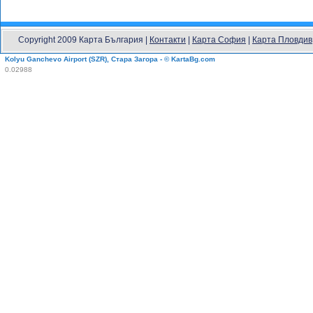
Copyright 2009 Карта България |
Контакти
|
Карта София
|
Карта Пловдив
Kolyu Ganchevo Airport (SZR), Стара Загора - © KartaBg.com
0.02988