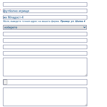
*
Моля, въведете точния адрес на вашата фирма.
Пример: ул. Шипка 4