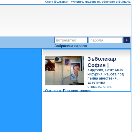
Карта България - улиците, градовете, обектите в Bulgaria.
Забравена парола
Зъболекар
София |
Хирургия, Безкръвна
Стоматологичен
хирургия, Работа под
кабинет д-р...
пълна анестезия,
Естетична
стоматология,
Ортодонт, Парадонтология,...
виж повече