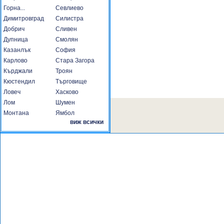
Горна...
Севлиево
Димитровград
Силистра
Добрич
Сливен
Дупница
Смолян
Казанлък
София
Карлово
Стара Загора
Кърджали
Троян
Кюстендил
Търговище
Ловеч
Хасково
Лом
Шумен
Монтана
Ямбол
виж всички