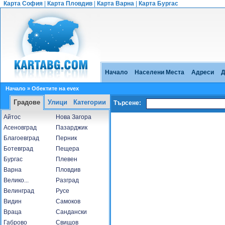
Карта София
|
Карта Пловдив
|
Карта Варна
|
Карта Бургас
Начало
Населени Места
Адреси
Д
Начало
» Обектите на evex
Градове
Улици
Категории
Търсене:
Айтос
Нова Загора
Асеновград
Пазарджик
Благоевград
Перник
Ботевград
Пещера
Бургас
Плевен
Варна
Пловдив
Велико...
Разград
Велинград
Русе
Видин
Самоков
Враца
Сандански
Габрово
Свищов