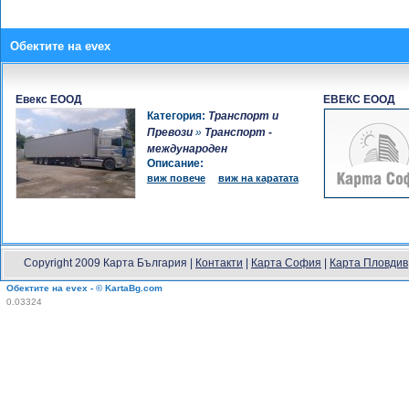
Обектите на evex
Евекс ЕООД
ЕВЕКС ЕООД
Категория:
Транспорт и
Превози
»
Транспорт -
международен
Описание:
виж повече
виж на каратата
Copyright 2009 Карта България |
Контакти
|
Карта София
|
Карта Пловдив
Обектите на evex - © KartaBg.com
0.03324