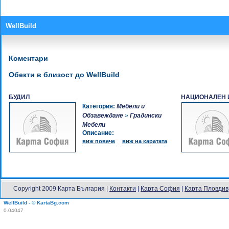
WellBuild
Коментари
Обекти в близост до WellBuild
БУДИЛ
НАЦИОНАЛЕН 
Категория:
Мебели и
Обзавеждане
»
Градински
Мебели
Описание:
виж повече
виж на каратата
Copyright 2009 Карта България |
Контакти
|
Карта София
|
Карта Пловдив
WellBuild - © KartaBg.com
0.04047