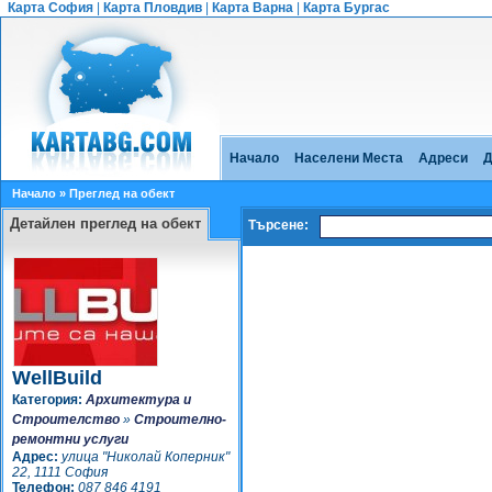
Карта София
|
Карта Пловдив
|
Карта Варна
|
Карта Бургас
Начало
Населени Места
Адреси
Д
Начало
» Преглед на обект
Детайлен преглед на обект
Търсене:
WellBuild
Категория:
Архитектура и
Строителство
»
Строително-
ремонтни услуги
Адрес:
улица "Николай Коперник"
22, 1111 София
Телефон:
087 846 4191