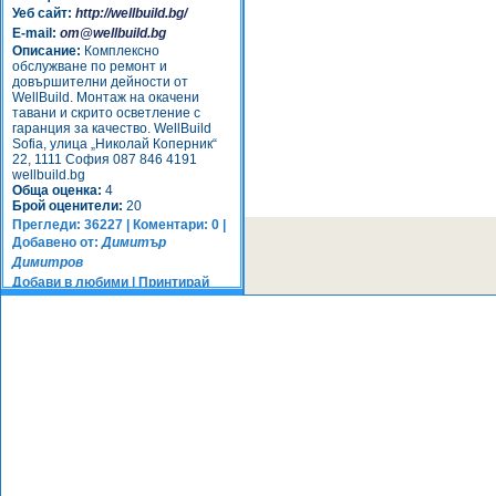
Уеб сайт:
http://wellbuild.bg/
E-mail:
om@wellbuild.bg
Описание:
Комплексно
обслужване по ремонт и
довършителни дейности от
WellBuild. Монтаж на окачени
тавани и скрито осветление с
гаранция за качество. WellBuild
Sofia, улица „Николай Коперник“
22, 1111 София 087 846 4191
wellbuild.bg
Обща оценка:
4
Брой оценители:
20
Прегледи: 36227 | Коментари: 0 |
Добавено от:
Димитър
Димитров
Добави в любими
|
Принтирай
Оцени:
Направи този обект ТОП/ВИП.
Виж как >>