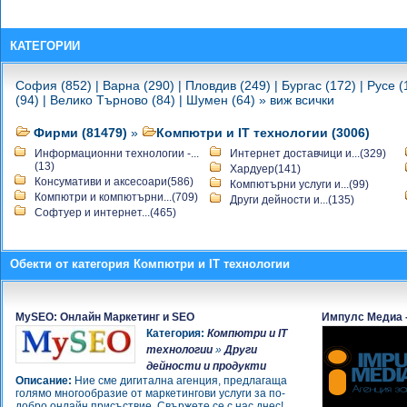
Милев
-
Магазин за компютри - сервиз
-
Тонер Касети
КАТЕГОРИИ
-
Тонер Касети
-
София Компютърс ЕООД
София (852)
|
Варна (290)
|
Пловдив (249)
|
Бургас (172)
|
Русе (
-
София Компютърс ЕООД
(94)
|
Велико Търново (84)
|
Шумен (64)
»
виж всички
-
IT Administration
-
Копирен център SSa
Фирми (81479)
»
Компютри и IT технологии (3006)
-
UNEX Computers
Информационни технологии -...
Интернет доставчици и...(329)
-
UNEX Computers
(13)
Хардуер(141)
-
UNEX Computers
Консумативи и аксесоари(586)
Компютърни услуги и...(99)
-
Интернет кафе WebZon@
Компютри и компютърни...(709)
Други дейности и...(135)
-
Джи Ейч Сервиз
Софтуер и интернет...(465)
-
Интернет кафе WebZon@
-
Еко Тейп ЕООД
-
Printeri.com
Обекти от категория Компютри и IT технологии
-
TonerPoint.bg
-
ITservices.bg
-
Йон компютърс ЕООД
MySEO: Онлайн Маркетинг и SEO
Импулс Медиа -
-
За Вас 2009 ЕООД
Категория:
Компютри и IT
-
Антиподес ЕООД
технологии
»
Други
-
дейности и продукти
3 dni.bg - изработване на сайт за
Описание:
Ние сме дигитална агенция, предлагаща
вашия бизнес
голямо многообразие от маркетингови услуги за по-
-
"Юпитер Софт" ЕООД
добро онлайн присъствие. Свържете се с нас днес!