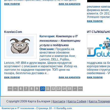
-
Оказионен магазин
виж повече
виж на каратата
рекламни кампа
-
S computers Бургас
фирмена визия 
-
eCenter - Компютри, програми,
клиенти. От 201
Успешно прилаг
сервиз
-
виж повече
ДМ Консулт
-
Топ Дизајн дооел
-
Slot Касови апарати в Пловдив
Kozelat.Com
ИТ СЪЛЮШЪНС
връзка с НАП ! Зареждане и
Категория:
Компютри и IT
презареждане на тонер касети
технологии
»
Компютърни
Пловдив.Продажба и поправка
услуги и поддръжка
Описание:
Продажба на
на нови и употребявани
качествени обновени
компютри и принтери.
лаптопи и компютри Acer,
-
Top Grade Komputers
Lenovo, DELL, Fujitsu,
-
Lenovo, HP, IBM и други марки. Широк продуктов
поддръжка за би
УНАКС
асортимент с описания и характеристики. Избор на
корпоративни р
-
Сервиз касови апарати,
лаптопи по зададени параметри. ТОП цени на
облачни структу
счетоводство
пазара, безплатна доставка и...
окабеляване - V
-
виж повече
виж на каратата
виж повече
Сервиз касови апарати
-
Wi-Fi свободна зона
-
ТЕК ЕЛЕКТРОНИКС
<<
<
6
7
8
9
10
11
12
13
14
15
>
>>
-
ТЕК ЕЛЕКТРОНИКС
-
ТЕК ЕЛЕКТРОНИКС
-
Фискал софт системс
Copyright 2009 Карта България |
Контакти
|
Карта София
|
Карта Пловдив
-
Лозенец-Лан
Компютри и IT технологии - Страница 10 - © KartaBg.com
-
Бътерфлай ЕООД