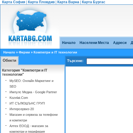
Карта София
|
Карта Пловдив
|
Карта Варна
|
Карта Бургас
Начало
Населени Места
Адреси
Д
Начало
»
Фирми
» Компютри и IT технологии
Обекти
Търсене:
Категория "Компютри и IT
технологии"
-
MySEO: Онлайн Маркетинг и
SEO
-
Импулс Медиа - Google Partner
-
Kozelat.Com
-
ИТ СЪЛЮШЪНС ГРУП
-
Интерсервиз-20
-
Магазин и сервиза за телефони
и компютри
-
Алтех ЕООД - магазин за
компютри и периферия