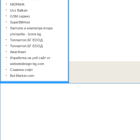
-
НЮРАНК
-
Ucs Balkan
-
GSM сервиз
-
SuperBitHost
-
Лаптопи и компютри втора
употреба - Izone.bg
-
Топлаптоп.БГ ЕООД
-
Топлаптоп.БГ ЕООД
-
АвасКомп
-
Изработка на уеб сайт от
websitedesign-bg.com
-
Славяна софт
-
Bul-Market.com
-
Уебмастър БГ
-
Cloxy
-
Уеб Моушън ООД
-
СиП Технолоджис ООД
-
ИТЕМА-ПГ
-
TonerPoint.bg - Зареждане на
тонер касети
-
Serviz.bg
-
Национална верига Ardes.bg |
Лаптоп и таблет | София - Гео