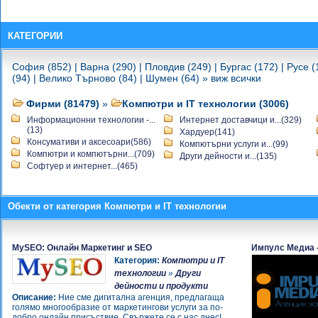
Милев
-
Магазин за компютри - сервиз
-
Тонер Касети
КАТЕГОРИИ
-
Тонер Касети
-
София Компютърс ЕООД
София (852)
|
Варна (290)
|
Пловдив (249)
|
Бургас (172)
|
Русе (
-
София Компютърс ЕООД
(94)
|
Велико Търново (84)
|
Шумен (64)
»
виж всички
-
IT Administration
-
Копирен център SSa
Фирми (81479)
»
Компютри и IT технологии (3006)
-
UNEX Computers
Информационни технологии -...
Интернет доставчици и...(329)
-
UNEX Computers
(13)
Хардуер(141)
-
UNEX Computers
Консумативи и аксесоари(586)
Компютърни услуги и...(99)
-
Интернет кафе WebZon@
Компютри и компютърни...(709)
Други дейности и...(135)
-
Джи Ейч Сервиз
Софтуер и интернет...(465)
-
Интернет кафе WebZon@
-
Еко Тейп ЕООД
-
Printeri.com
Обекти от категория Компютри и IT технологии
-
TonerPoint.bg
-
ITservices.bg
-
Йон компютърс ЕООД
MySEO: Онлайн Маркетинг и SEO
Импулс Медиа -
-
За Вас 2009 ЕООД
Категория:
Компютри и IT
-
Антиподес ЕООД
технологии
»
Други
-
дейности и продукти
3 dni.bg - изработване на сайт за
Описание:
Ние сме дигитална агенция, предлагаща
вашия бизнес
голямо многообразие от маркетингови услуги за по-
-
"Юпитер Софт" ЕООД
добро онлайн присъствие. Свържете се с нас днес!