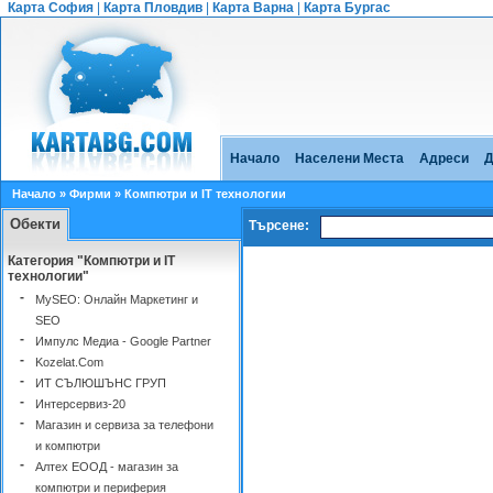
Карта София
|
Карта Пловдив
|
Карта Варна
|
Карта Бургас
Начало
Населени Места
Адреси
Д
Начало
»
Фирми
» Компютри и IT технологии
Обекти
Търсене:
Категория "Компютри и IT
технологии"
-
MySEO: Онлайн Маркетинг и
SEO
-
Импулс Медиа - Google Partner
-
Kozelat.Com
-
ИТ СЪЛЮШЪНС ГРУП
-
Интерсервиз-20
-
Магазин и сервиза за телефони
и компютри
-
Алтех ЕООД - магазин за
компютри и периферия