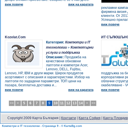
-
Оказионен магазин
виж повече
виж на каратата
рекламни кампа
-
S computers Бургас
фирмена визия 
-
eCenter - Компютри, програми,
клиенти. От 201
Успешно прилаг
сервиз
-
виж повече
ДМ Консулт
-
Топ Дизајн дооел
-
Slot Касови апарати в Пловдив
Kozelat.Com
ИТ СЪЛЮШЪНС
връзка с НАП ! Зареждане и
Категория:
Компютри и IT
презареждане на тонер касети
технологии
»
Компютърни
Пловдив.Продажба и поправка
услуги и поддръжка
Описание:
Продажба на
на нови и употребявани
качествени обновени
компютри и принтери.
лаптопи и компютри Acer,
-
Top Grade Komputers
Lenovo, DELL, Fujitsu,
-
Lenovo, HP, IBM и други марки. Широк продуктов
поддръжка за би
УНАКС
асортимент с описания и характеристики. Избор на
корпоративни р
-
Сервиз касови апарати,
лаптопи по зададени параметри. ТОП цени на
облачни структу
счетоводство
пазара, безплатна доставка и...
окабеляване - V
-
виж повече
виж на каратата
виж повече
Сервиз касови апарати
-
Wi-Fi свободна зона
-
ТЕК ЕЛЕКТРОНИКС
<<
<
5
6
7
8
9
10
11
12
13
14
>
>>
-
ТЕК ЕЛЕКТРОНИКС
-
ТЕК ЕЛЕКТРОНИКС
-
Фискал софт системс
Copyright 2009 Карта България |
Контакти
|
Карта София
|
Карта Пловдив
-
Лозенец-Лан
Компютри и IT технологии - Страница 9 - © KartaBg.com
-
Бътерфлай ЕООД