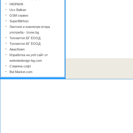
-
НЮРАНК
-
Ucs Balkan
-
GSM сервиз
-
SuperBitHost
-
Лаптопи и компютри втора
употреба - Izone.bg
-
Топлаптоп.БГ ЕООД
-
Топлаптоп.БГ ЕООД
-
АвасКомп
-
Изработка на уеб сайт от
websitedesign-bg.com
-
Славяна софт
-
Bul-Market.com
-
Уебмастър БГ
-
Cloxy
-
Уеб Моушън ООД
-
СиП Технолоджис ООД
-
ИТЕМА-ПГ
-
TonerPoint.bg - Зареждане на
тонер касети
-
Serviz.bg
-
Национална верига Ardes.bg |
Лаптоп и таблет | София - Гео