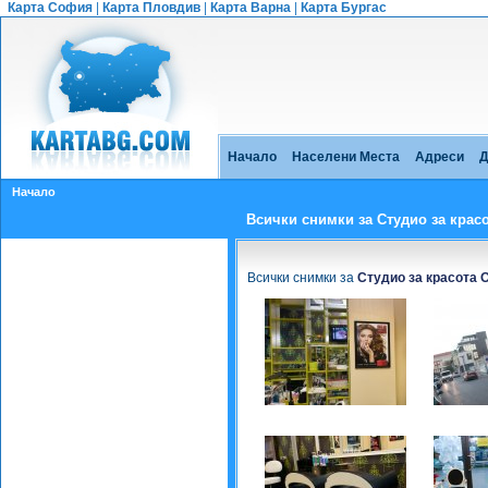
Карта София
|
Карта Пловдив
|
Карта Варна
|
Карта Бургас
Начало
Населени Места
Адреси
Д
Начало
Всички снимки за Студио за крас
Всички снимки за
Студио за красота 