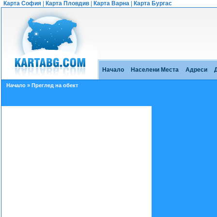
Карта София
|
Карта Пловдив
|
Карта Варна
|
Карта Бургас
Начало
Населени Места
Адреси
Начало
» Преглед на обект