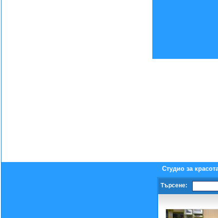
Студио за красот
Търсене: