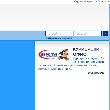
Студио за красота Огледало
Забравена парола
КУРИЕРСКИ
ОФИС
Куриерски услуги от/до
АСЕНОВГРАД
всяко населено място в
-...
България. Приемане и доставка на писма,
документални пратки и...
виж повече