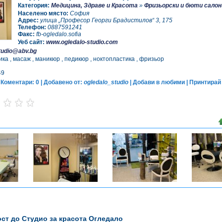
Категория:
Медицина, Здраве и Красота
»
Фризьорски и бюти салон
Населено място:
София
Адрес:
улица „Професор Георги Брадистилов“ 3, 175
Телефон:
0887591241
Факс:
fb-ogledalo.sofia
Уеб сайт:
www.ogledalo-studio.com
tudio@abv.bg
ка , масаж , маникюр , педикюр , ноктопластика , фризьор
49
 Коментари: 0 | Добавено от:
ogledalo_studio
|
Добави в любими
|
Принтирай
ст до Студио за красота Огледало