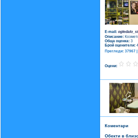
E-mail:
ogledalo_s
Описание:
Козмети
Обща оценка:
3
Брой оценители:
Прегледи: 37967 |
Оцени:
Коментари
Обекти в близо