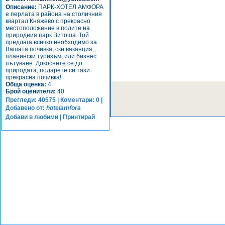
Описание:
ПАРК-ХОТЕЛ АМФОРА
е перлата в района на столичния
квартал Княжево с прекрасно
местоположение в полите на
природния парк Витоша. Той
предлага всичко необходимо за
Вашата почивка, ски ваканция,
планински туризъм, или бизнес
пътуване. Докоснете се до
природата, подарете си тази
прекрасна почивка!
Обща оценка:
4
Брой оценители:
40
Прегледи: 40575 | Коментари: 0 |
Добавено от:
hotelamfora
Добави в любими
|
Принтирай
Оцени:
Направи този обект ТОП/ВИП.
Виж как >>