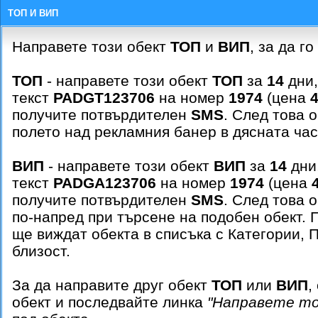
ТОП И ВИП
Направете този обект
ТОП
и
ВИП
, за да го
ТОП
- направете този обект
ТОП
за
14
дни,
текст
PADGT123706
на номер
1974
(цена
4
получите потвърдителен
SMS
. След това 
полето над рекламния банер в дясната час
ВИП
- направете този обект
ВИП
за
14
дни
текст
PADGA123706
на номер
1974
(цена
получите потвърдителен
SMS
. След това 
по-напред при търсене на подобен обект.
ще виждат обекта в списъка с Категории, 
близост.
За да направите друг обект
ТОП
или
ВИП
,
обект и последвайте линка
"Направете т