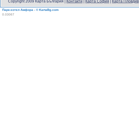
Copyright 2009 Карта България |
Контакти
|
Карта София
|
Карта Пловдив
Парк-хотел Амфора - © KartaBg.com
0.03067