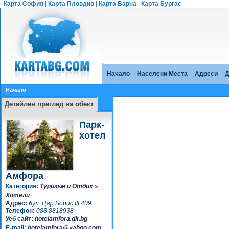
Карта София
|
Карта Пловдив
|
Карта Варна
|
Карта Бургас
Начало
Населени Места
Адреси
Д
Начало
Детайлен преглед на обект
Парк-
хотел
Амфора
Категория:
Туризъм и Отдих
»
Хотели
Адрес:
бул. Цар Борис III 409
Телефон:
088 8818938
Уеб сайт:
hotelamfora.dir.bg
E-mail:
hotelamfora@yahoo.com