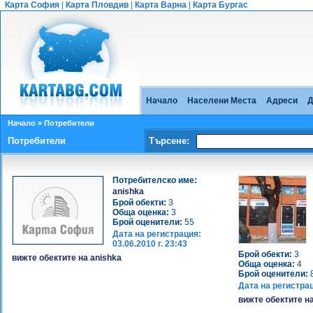
Карта София
|
Карта Пловдив
|
Карта Варна
|
Карта Бургас
Начало
Населени Места
Адреси
Д
Начало
» Потребители
Потребители
Търсене:
Потребителско име:
anishka
Брой обекти:
3
Обща оценка:
3
Брой оценители:
55
Дата на регистрация:
03.06.2010 г. 23:43
Брой обекти:
3
вижте обектите на anishka
Обща оценка:
4
Брой оценители:
Дата на регистра
вижте обектите 