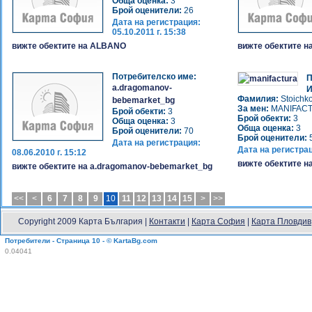
Обща оценка:
3
Брой оценители:
26
Дата на регистрация:
05.10.2011 г. 15:38
вижте обектите на ALBANO
вижте обектите н
Потребителско име:
П
a.dragomanov-
И
Фамилия:
Stoichk
bebemarket_bg
За мен:
MANIFACTU
Брой обекти:
3
Брой обекти:
3
Обща оценка:
3
Обща оценка:
3
Брой оценители:
70
Брой оценители:
Дата на регистрация:
Дата на регистра
08.06.2010 г. 15:12
вижте обектите на
вижте обектите на a.dragomanov-bebemarket_bg
<<
<
6
7
8
9
10
11
12
13
14
15
>
>>
Copyright 2009 Карта България |
Контакти
|
Карта София
|
Карта Пловдив
Потребители - Страница 10 - © KartaBg.com
0.04041