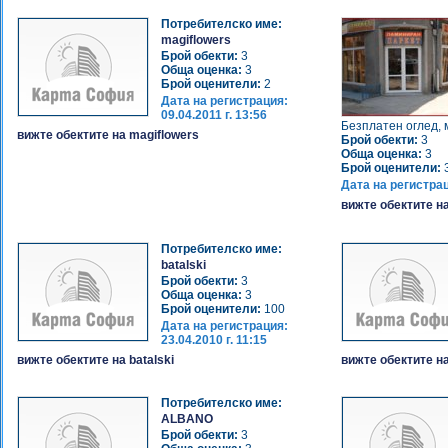
Потребителско име:
magiflowers
Брой обекти:
3
Обща оценка:
3
Брой оценители:
2
Дата на регистрация:
09.04.2011 г. 13:56
Безплатен оглед, м
вижте обектите на magiflowers
Брой обекти:
3
Обща оценка:
3
Брой оценители:
Дата на регистра
вижте обектите 
Потребителско име:
batalski
Брой обекти:
3
Обща оценка:
3
Брой оценители:
100
Дата на регистрация:
23.04.2010 г. 11:15
вижте обектите на batalski
вижте обектите на
Потребителско име:
ALBANO
Брой обекти:
3